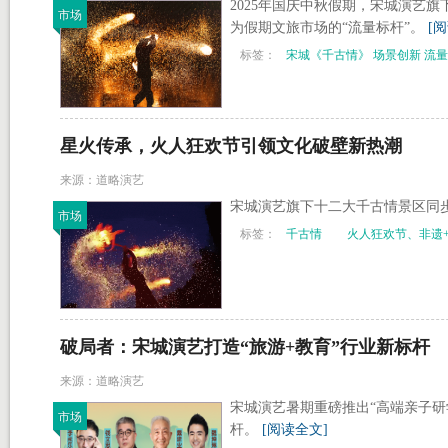
2025年国庆中秋假期，宋城演艺旗
市场
为假期文旅市场的“流量标杆”。
[
标签：
宋城《千古情》 场景创新 流
星火传承，火人狂欢节引领文化破壁新热潮
来源：道略演艺
宋城演艺旗下十二大千古情景区同步
市场
标签：
千古情
火人狂欢节、非遗
破局者：宋城演艺打造“旅游+教育”行业新标杆
来源：道略演艺
宋城演艺暑期重磅推出“高端亲子研
市场
杆。
[阅读全文]