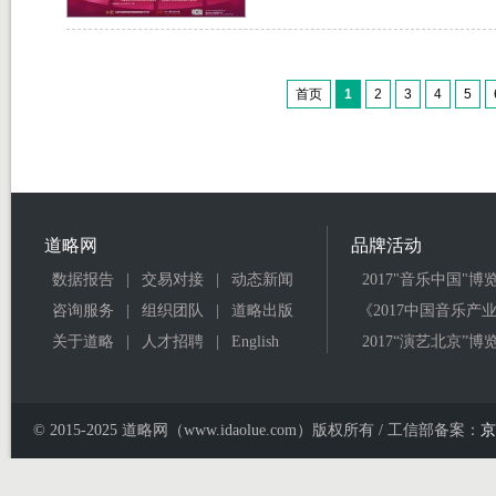
首页
1
2
3
4
5
道略网
品牌活动
数据报告
|
交易对接
|
动态新闻
2017"音乐中国"博
咨询服务
|
组织团队
|
道略出版
《2017中国音乐产
关于道略
|
人才招聘
|
English
2017“演艺北京”博
© 2015-2025 道略网（www.idaolue.com）版权所有 / 工信部备案：
京