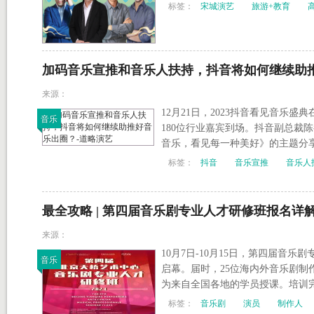
标签：
宋城演艺
旅游+教育
加码音乐宣推和音乐人扶持，抖音将如何继续助
来源：
12月21日，2023抖音看见音乐
音乐
180位行业嘉宾到场。抖音副总裁
音乐，看见每一种美好》的主题分
标签：
抖音
音乐宣推
音乐人
最全攻略 | 第四届音乐剧专业人才研修班报名详
来源：
10月7日-10月15日，第四届音
音乐
启幕。届时，25位海内外音乐剧制
为来自全国各地的学员授课。培训
标签：
音乐剧
演员
制作人