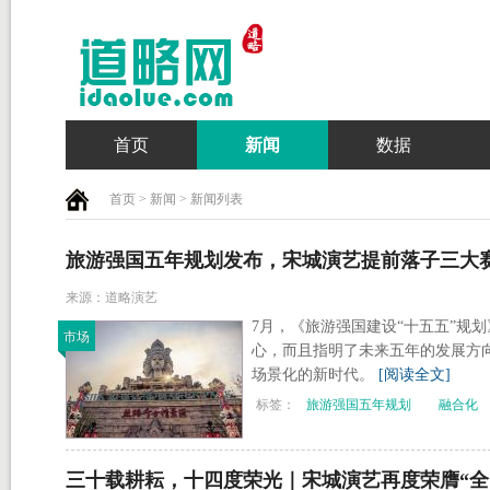
首页
新闻
数据
首页
>
新闻
> 新闻列表
旅游强国五年规划发布，宋城演艺提前落子三大
来源：道略演艺
7月，《旅游强国建设“十五五”规
市场
心，而且指明了未来五年的发展方
场景化的新时代。
[阅读全文]
标签：
旅游强国五年规划
融合化
三十载耕耘，十四度荣光｜宋城演艺再度荣膺“全国