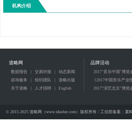
机构介绍
道略网
品牌活动
数据报告
|
交易对接
|
动态新闻
2017"音乐中国"博览
咨询服务
|
组织团队
|
道略出版
《2017中国音乐产业
关于道略
|
人才招聘
|
English
2017“演艺北京”博览
© 2015-2025 道略网（www.idaolue.com）版权所有 / 工信部备案：
京I