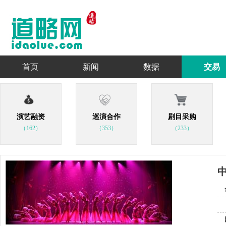
首页
新闻
数据
交易
演艺融资
巡演合作
剧目采购
（162）
（353）
（233）