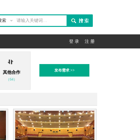
搜索
登 录
注 册
发布需求 >>
其他合作
（64）