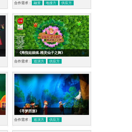
合作需求：
融资
地接方
供应方
《拇指姑娘续-精灵仙子之舞》
合作需求：
巡演方
供应方
《寻梦西游》
合作需求：
巡演方
供应方