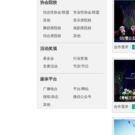
协会院校
综合性协会/联盟
专业性协会/联盟
其他
音乐类院校
舞蹈类院校
戏剧类院校
综合类院校
其他
《白雪公主
合作需求：
活动奖项
基金会
行业奖项
竞赛活动
节庆/节日
媒体平台
广播电台
平台/网站
报纸/杂志
微信公众号
《青蛙王
其他
合作需求：