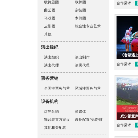
歌舞剧团
歌舞团
合作需求：
曲艺团
杂技团
马戏团
木偶团
皮影团
综合性专业艺术
其他
表演团体
演出经纪
《老鼠遇
演出组织
演出制作
合作需求：
演出代理
演员代理
票务营销
全国性票务与营
区域性票务与营
销机构
销机构
设备机构
灯光音响
多媒体
威尔顿童
舞台装置方案设
设备配置/安装/维
合作需求：
计
其他相关配套
护