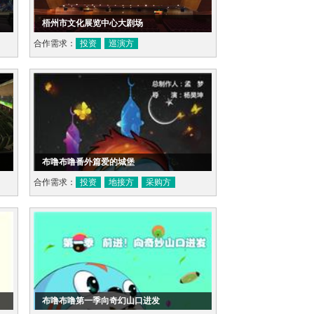
梧州市文化展览中心大剧场
合作需求：
投资
巡演方
布噜布噜番外篇爱的城堡
合作需求：
投资
地接方
采购方
布噜布噜第一季向奇幻山口进发