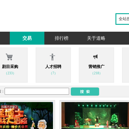
全站
交易
排行榜
关于道略
剧目采购
人才招聘
营销推广
（233）
（7）
（218）
索：