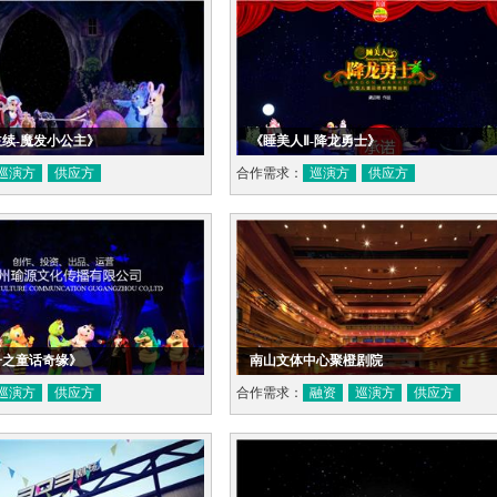
续-魔发小公主》
《睡美人Ⅱ-降龙勇士》
巡演方
供应方
合作需求：
巡演方
供应方
子之童话奇缘》
南山文体中心聚橙剧院
巡演方
供应方
合作需求：
融资
巡演方
供应方