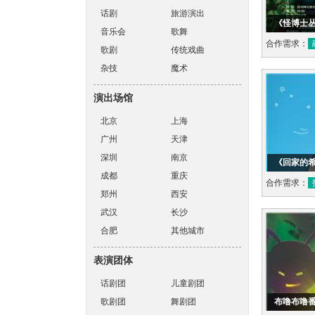
话剧
旅游演出
《怪博士
音乐会
歌舞
合作需求：
歌剧
传统戏曲
杂技
魔术
演出场馆
北京
上海
广州
天津
深圳
南京
《回家的
成都
重庆
合作需求：
郑州
西安
武汉
长沙
合肥
其他城市
表演团体
话剧团
儿童剧团
歌剧团
舞剧团
布噜布噜