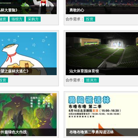
丛林大冒险》
勇敢的心
融资
场馆方
采购方
合作需求：
投资
希望之森林大逃亡》
汕大体育园体育馆
投资
合作需求：
巡演方
番外篇绿色大作战
布噜布噜第二季勇闯谎话林