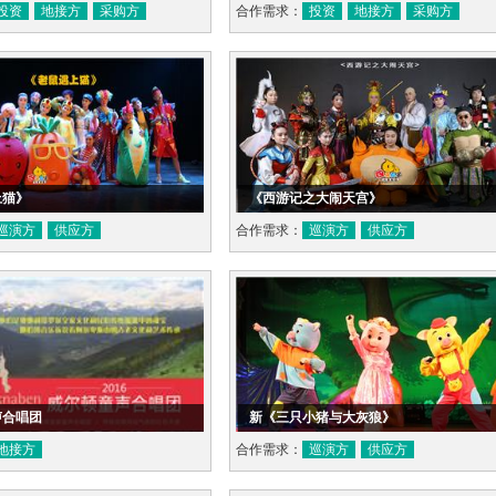
投资
地接方
采购方
合作需求：
投资
地接方
采购方
上猫》
《西游记之大闹天宫》
巡演方
供应方
合作需求：
巡演方
供应方
声合唱团
新《三只小猪与大灰狼》
地接方
合作需求：
巡演方
供应方