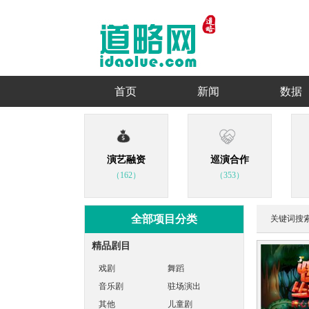
首页
新闻
数据
演艺融资
巡演合作
（162）
（353）
全部项目分类
关键词搜
精品剧目
戏剧
舞蹈
音乐剧
驻场演出
其他
儿童剧