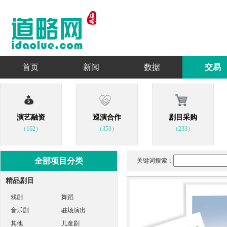
首页
新闻
数据
交易
演艺融资
巡演合作
剧目采购
（162）
（353）
（233）
全部项目分类
关键词搜索：
精品剧目
戏剧
舞蹈
音乐剧
驻场演出
其他
儿童剧