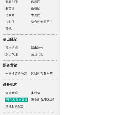
歌舞剧团
歌舞团
曲艺团
杂技团
马戏团
木偶团
皮影团
综合性专业艺术
其他
表演团体
演出经纪
演出组织
演出制作
演出代理
演员代理
票务营销
全国性票务与营
区域性票务与营
销机构
销机构
设备机构
灯光音响
多媒体
舞台装置方案设
设备配置/安装/维
计
其他相关配套
护