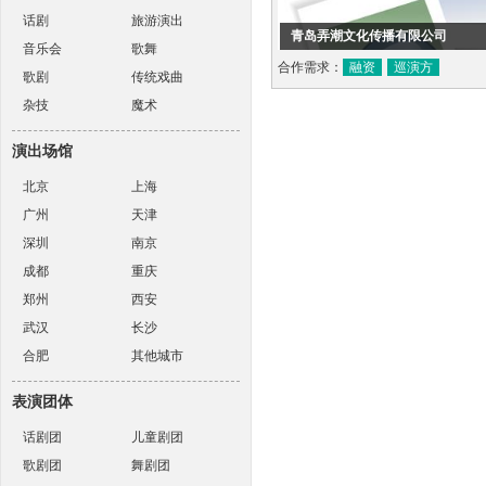
话剧
旅游演出
青岛弄潮文化传播有限公司
音乐会
歌舞
合作需求：
融资
巡演方
歌剧
传统戏曲
杂技
魔术
演出场馆
北京
上海
广州
天津
深圳
南京
成都
重庆
郑州
西安
武汉
长沙
合肥
其他城市
表演团体
话剧团
儿童剧团
歌剧团
舞剧团