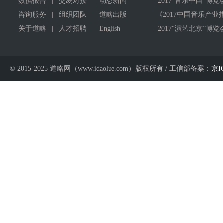
数据报告
|
交易对接
|
动态新闻
2017"音乐中国"博览
咨询服务
|
组织团队
|
道略出版
《2017中国音乐产业
关于道略
|
人才招聘
|
English
2017“演艺北京”博览
© 2015-2025 道略网（www.idaolue.com）版权所有 / 工信部备案：
京I