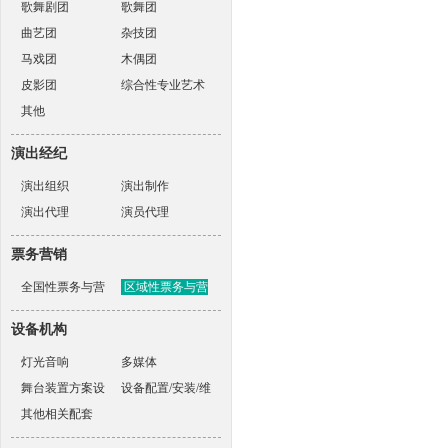
歌舞剧团
歌舞团
曲艺团
杂技团
马戏团
木偶团
皮影团
综合性专业艺术
其他
表演团体
演出经纪
演出组织
演出制作
演出代理
演员代理
票务营销
全国性票务与营
区域性票务与营
销机构
销机构
设备机构
灯光音响
多媒体
舞台装置方案设
设备配置/安装/维
计
其他相关配套
护