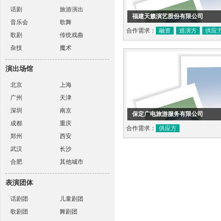
话剧
旅游演出
福建天籁演艺股份有限公司
音乐会
歌舞
合作需求：
融资
巡演方
供应
歌剧
传统戏曲
杂技
魔术
演出场馆
北京
上海
广州
天津
深圳
南京
保定广电旅游服务有限公司
成都
重庆
合作需求：
供应方
郑州
西安
武汉
长沙
合肥
其他城市
表演团体
话剧团
儿童剧团
歌剧团
舞剧团