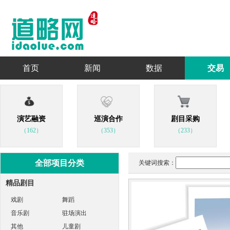
首页
新闻
数据
交易
演艺融资
巡演合作
剧目采购
（162）
（353）
（233）
全部项目分类
关键词搜索：
精品剧目
戏剧
舞蹈
音乐剧
驻场演出
其他
儿童剧