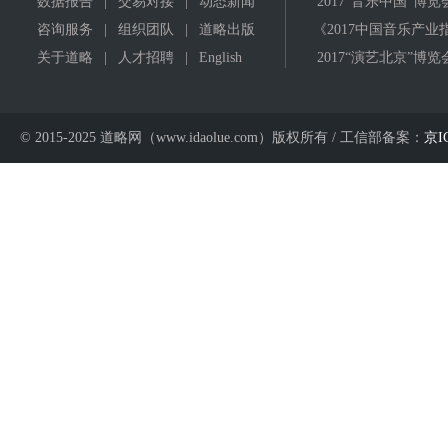
数据报告
|
交易对接
|
动态新闻
2017"音乐中国"博览
咨询服务
|
组织团队
|
道略出版
《2017中国音乐产业
关于道略
|
人才招聘
|
English
2017“演艺北京”博览
© 2015-2025 道略网（www.idaolue.com）版权所有 / 工信部备案：
京I