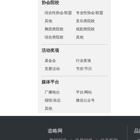
协会院校
综合性协会/联盟
专业性协会/联盟
其他
音乐类院校
舞蹈类院校
戏剧类院校
综合类院校
其他
活动奖项
基金会
行业奖项
竞赛活动
节庆/节日
媒体平台
广播电台
平台/网站
报纸/杂志
微信公众号
其他
道略网
品