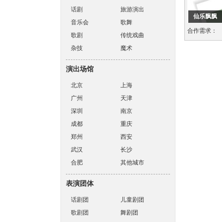
话剧
旅游演出
仙乐飘飘
音乐会
歌舞
合作需求：
歌剧
传统戏曲
杂技
魔术
演出场馆
北京
上海
广州
天津
深圳
南京
成都
重庆
郑州
西安
武汉
长沙
合肥
其他城市
表演团体
话剧团
儿童剧团
歌剧团
舞剧团