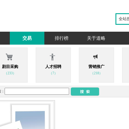
全站
交易
排行榜
关于道略
剧目采购
人才招聘
营销推广
（233）
（7）
（218）
索：