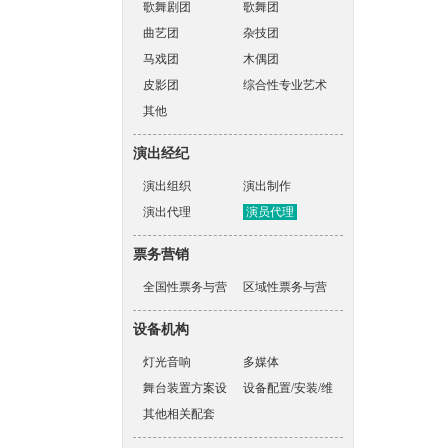
歌舞剧团
歌舞团
曲艺团
杂技团
马戏团
木偶团
皮影团
综合性专业艺术
其他
表演团体
演出经纪
演出组织
演出制作
演出代理
演员代理
票务营销
全国性票务与营
区域性票务与营
销机构
销机构
设备机构
灯光音响
多媒体
舞台装置方案设
设备配置/安装/维
计
其他相关配套
护