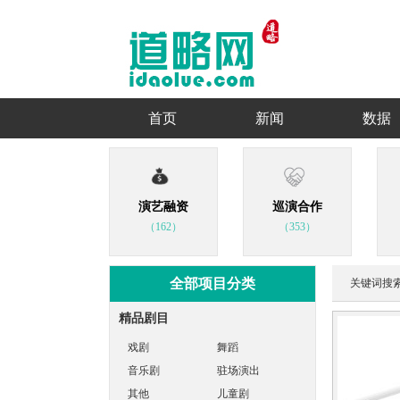
首页
新闻
数据
演艺融资
巡演合作
（162）
（353）
全部项目分类
关键词搜
精品剧目
戏剧
舞蹈
音乐剧
驻场演出
其他
儿童剧