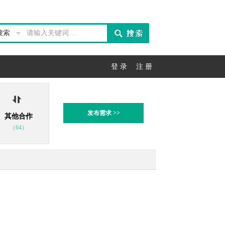
搜索
登 录
注 册
发布需求 >>
其他合作
（64）