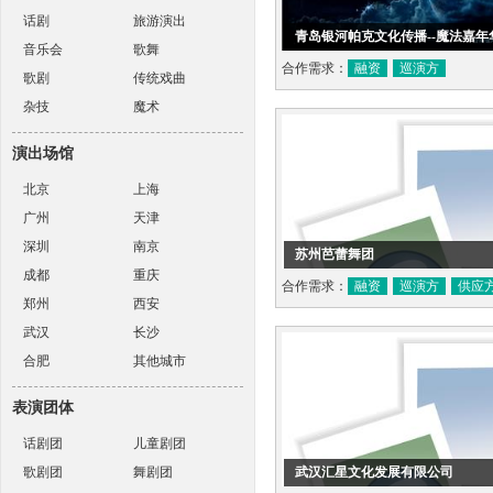
话剧
旅游演出
青岛银河帕克文化传播--魔法嘉年
音乐会
歌舞
合作需求：
融资
巡演方
歌剧
传统戏曲
杂技
魔术
演出场馆
北京
上海
广州
天津
深圳
南京
苏州芭蕾舞团
成都
重庆
合作需求：
融资
巡演方
供应
郑州
西安
武汉
长沙
合肥
其他城市
表演团体
话剧团
儿童剧团
歌剧团
舞剧团
武汉汇星文化发展有限公司