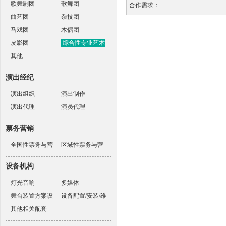
歌舞剧团
歌舞团
合作需求：
曲艺团
杂技团
马戏团
木偶团
皮影团
综合性专业艺术
其他
表演团体
演出经纪
演出组织
演出制作
演出代理
演员代理
票务营销
全国性票务与营
区域性票务与营
销机构
销机构
设备机构
灯光音响
多媒体
舞台装置方案设
设备配置/安装/维
计
其他相关配套
护