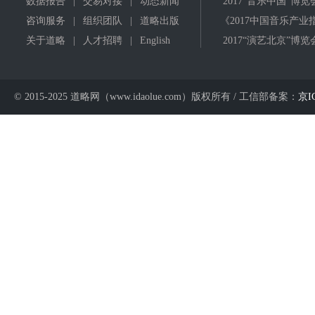
数据报告
|
交易对接
|
动态新闻
2017"音乐中国"博览
咨询服务
|
组织团队
|
道略出版
《2017中国音乐产业
关于道略
|
人才招聘
|
English
2017“演艺北京”博览
© 2015-2025 道略网（www.idaolue.com）版权所有 / 工信部备案：
京I