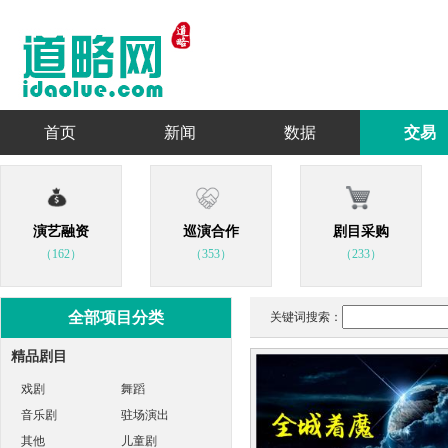
首页
新闻
数据
交易
演艺融资
巡演合作
剧目采购
（162）
（353）
（233）
全部项目分类
关键词搜索：
精品剧目
戏剧
舞蹈
音乐剧
驻场演出
其他
儿童剧