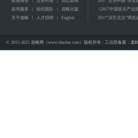
数据报告
|
交易对接
|
动态新闻
2017"音乐中国"博览
咨询服务
|
组织团队
|
道略出版
《2017中国音乐产业
关于道略
|
人才招聘
|
English
2017“演艺北京”博览
© 2015-2025 道略网（www.idaolue.com）版权所有 / 工信部备案：
京I