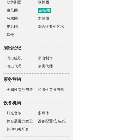
歌舞剧团
歌舞团
曲艺团
杂技团
马戏团
木偶团
皮影团
综合性专业艺术
其他
表演团体
演出经纪
演出组织
演出制作
演出代理
演员代理
票务营销
全国性票务与营
区域性票务与营
销机构
销机构
设备机构
灯光音响
多媒体
舞台装置方案设
设备配置/安装/维
计
其他相关配套
护