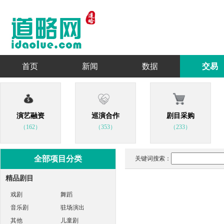
首页
新闻
数据
交易
演艺融资
巡演合作
剧目采购
（162）
（353）
（233）
全部项目分类
关键词搜索：
精品剧目
戏剧
舞蹈
音乐剧
驻场演出
其他
儿童剧