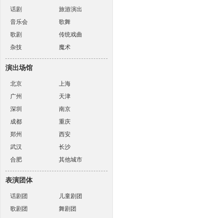
话剧
旅游演出
音乐会
歌舞
歌剧
传统戏曲
杂技
魔术
演出场馆
北京
上海
广州
天津
深圳
南京
成都
重庆
郑州
西安
武汉
长沙
合肥
其他城市
表演团体
话剧团
儿童剧团
歌剧团
舞剧团