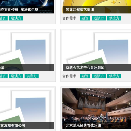
克文化传播--魔法嘉年华
黑龙江省演艺集团
融资
巡演方
合作需求：
融资
巡演方
供应方
舞团
戏聚会艺术中心音乐剧团
融资
巡演方
供应方
合作需求：
融资
巡演方
供应方
文化发展有限公司
北京爱乐经典管弦乐团