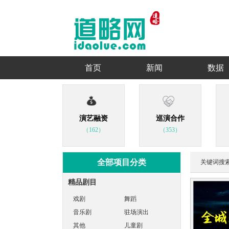
首页
新闻
数据
演艺融资
巡演合作
（162）
（353）
全部项目分类
关键词搜
精品剧目
戏剧
舞蹈
音乐剧
驻场演出
其他
儿童剧