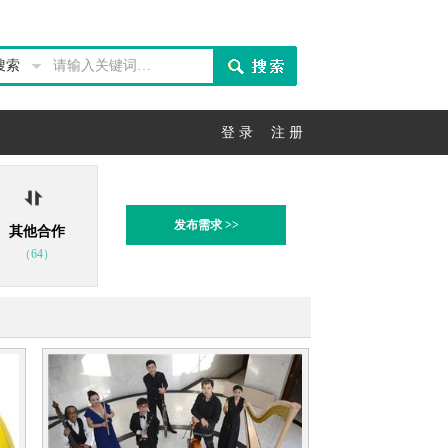
搜索
登 录
注 册
发布需求 >>
其他合作
（64）