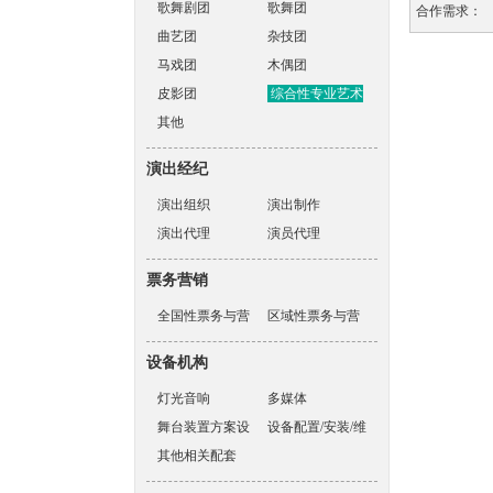
歌舞剧团
歌舞团
合作需求：
曲艺团
杂技团
马戏团
木偶团
皮影团
综合性专业艺术
其他
表演团体
演出经纪
演出组织
演出制作
演出代理
演员代理
票务营销
全国性票务与营
区域性票务与营
销机构
销机构
设备机构
灯光音响
多媒体
舞台装置方案设
设备配置/安装/维
计
其他相关配套
护