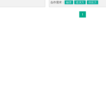
合作需求：
融资
巡演方
供应方
1