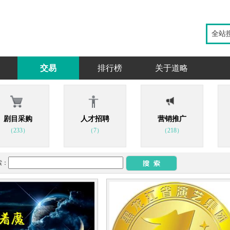
全站
交易
排行榜
关于道略
剧目采购
人才招聘
营销推广
（233）
（7）
（218）
索：