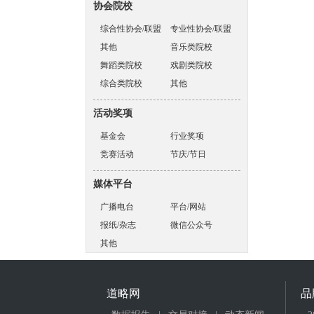
协会院校
综合性协会/联盟
专业性协会/联盟
其他
音乐类院校
舞蹈类院校
戏剧类院校
综合类院校
其他
活动奖项
基金会
行业奖项
竞赛活动
节庆/节日
媒体平台
广播电台
平台/网站
报纸/杂志
微信公众号
其他
道略网
品