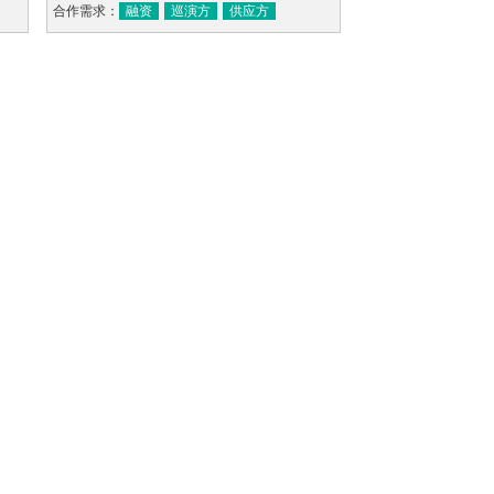
合作需求：
融资
巡演方
供应方