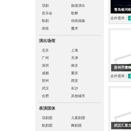
话剧
旅游演出
青岛银河帕
音乐会
歌舞
合作需求：
歌剧
传统戏曲
杂技
魔术
演出场馆
北京
上海
广州
天津
深圳
南京
苏州芭蕾
成都
重庆
合作需求：
郑州
西安
武汉
长沙
合肥
其他城市
表演团体
话剧团
儿童剧团
歌剧团
舞剧团
武汉汇星