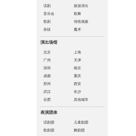
话剧
旅游演出
音乐会
歌舞
歌剧
传统戏曲
杂技
魔术
演出场馆
北京
上海
广州
天津
深圳
南京
成都
重庆
郑州
西安
武汉
长沙
合肥
其他城市
表演团体
话剧团
儿童剧团
歌剧团
舞剧团