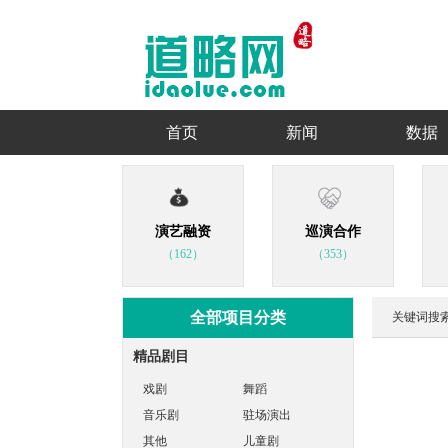
首页
新闻
数据
演艺融资
巡演合作
（162）
（353）
全部项目分类
关键词搜
精品剧目
戏剧
舞蹈
音乐剧
驻场演出
其他
儿童剧