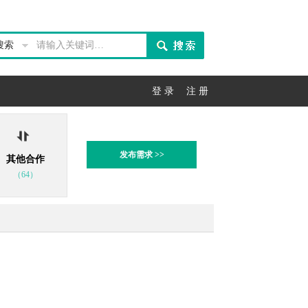
搜索
登 录
注 册
发布需求 >>
其他合作
（64）