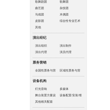
歌舞剧团
歌舞团
曲艺团
杂技团
马戏团
木偶团
皮影团
综合性专业艺术
其他
表演团体
演出经纪
演出组织
演出制作
演出代理
演员代理
票务营销
全国性票务与营
区域性票务与营
销机构
销机构
设备机构
灯光音响
多媒体
舞台装置方案设
设备配置/安装/维
计
其他相关配套
护