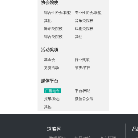
协会院校
综合性协会/联盟
专业性协会/联盟
其他
音乐类院校
舞蹈类院校
戏剧类院校
综合类院校
其他
活动奖项
基金会
行业奖项
竞赛活动
节庆/节日
媒体平台
广播电台
平台/网站
报纸/杂志
微信公众号
其他
道略网
品