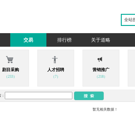
全站
交易
排行榜
关于道略
剧目采购
人才招聘
营销推广
（233）
（7）
（218）
索：
暂无相关数据！