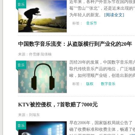
近年来，各种户外音乐节在国内很多
音乐
莓”“雪山”“张北”，还是近来出现
为年轻人的新宠。
[阅读全文]
标签：
音乐节
中国数字音乐流变：从盗版横行到产业化的20年
来源：佟雪娜 陆倩楠
历经20年的发展，中国数字音乐用
音乐
取代传统音乐产品的地位，广泛地
峻，如何理顺产业链，创造出新的
标签：
版权
数字音乐
KTV被控侵权，7首歌赔了7000元
来源：刘瑞东
早在2006年，国家版权局就公告
音乐
确了收费标准和收费主体，畅通了