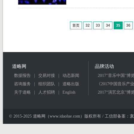
首页
32
33
34
35
36
道略网
品牌活动
数据报告
|
交易对接
|
动态新闻
2017"音乐中国"博
咨询服务
|
组织团队
|
道略出版
《2017中国音乐产
关于道略
|
人才招聘
|
English
2017“演艺北京”博
© 2015-2025 道略网（www.idaolue.com）版权所有 / 工信部备案：
京