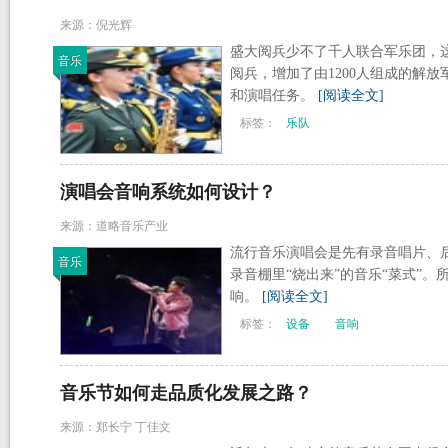
来源：倪光辉
盛大阅兵少不了千人联合军乐团，这
音乐
阅兵，增加了由1200人组成的解
和演唱任务。
[阅读全文]
标签：
乐队
演唱会音响系统如何设计？
来源：道略音乐产业
流行音乐演唱会是先有录音唱片、
音乐
录音棚里“烧出来”的音乐“菜式”
响。
[阅读全文]
标签：
设备
音响
音乐节如何走品质化发展之路？
来源：郑长宁 丁佳文