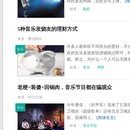
对此置若罔闻，后惹官司上身。
[
标签：
版权
5种音乐发烧友的理财方式
来源：腾讯财经
许多人都有听不同音乐的爱好，不
音乐
欢的音乐直接按快进键跳过即可，
腻。那么，为什么一个人可以无限
标签：
音乐
理财
老梗+装傻+回锅肉，音乐节目都在骗观众
来源：MSN文娱
今年暑假，《好声音》迎来了它第
音乐
卫视的《超级歌单》还有北京卫视
新、迎难而上。
[阅读全文]
标签：
音乐节目